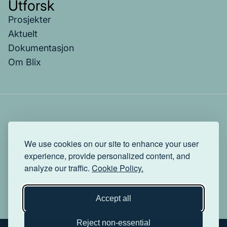
Utforsk
Prosjekter
Aktuelt
Dokumentasjon
Om Blix
Personvernerklæring
We use cookies on our site to enhance your user
© 2025 Blix Datagulv AS. Org.nr:
experience, provide personalized content, and
997045335MVA.
analyze our traffic.
Cookie Policy.
Accept all
Reject non-essential