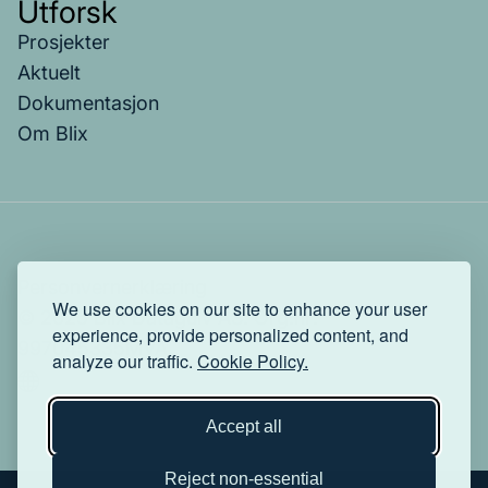
Utforsk
Prosjekter
Aktuelt
Dokumentasjon
Om Blix
Personvernerklæring
We use cookies on our site to enhance your user
© 2025 Blix Datagulv AS. Org.nr:
experience, provide personalized content, and
997045335MVA.
analyze our traffic.
Cookie Policy.
Accept all
Reject non-essential