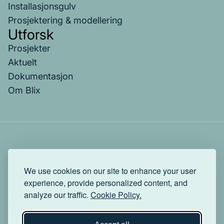
Installasjonsgulv
Prosjektering & modellering
Utforsk
Prosjekter
Aktuelt
Dokumentasjon
Om Blix
Personvernerklæring
We use cookies on our site to enhance your user
© 2025 Blix Datagulv AS. Org.nr:
experience, provide personalized content, and
997045335MVA.
analyze our traffic.
Cookie Policy.