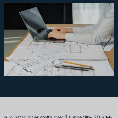
Blix Datagulv er stolte over å kunne tilby 3D BIM-